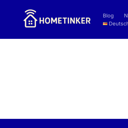
Zum
Inhalt
Blog
N
springen
Deutsc