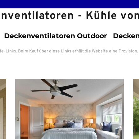
nventilatoren - Kühle vo
Deckenventilatoren Outdoor
Decken
iate-Links. Beim Kauf über diese Links erhält die Website eine Provision. 